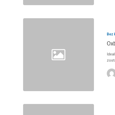
Bez 
Ox
Idea
zost