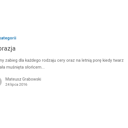
kategorii
brazja
lny zabieg dla każdego rodzaju cery oraz na letnią porę kiedy twarz
ała muśnięta słońcem.…
Mateusz Grabowski
24 lipca 2016