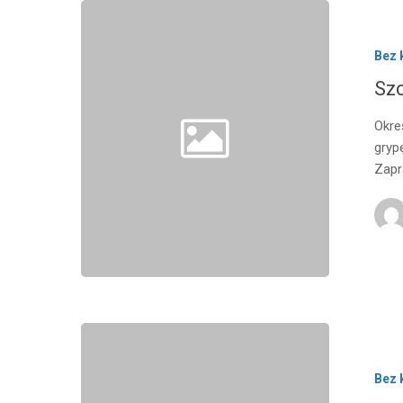
Bez 
Szc
Okre
gryp
Zap
Bez 