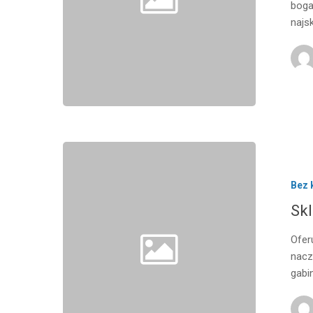
boga
najs
Bez 
Skl
Ofer
nacz
gabi