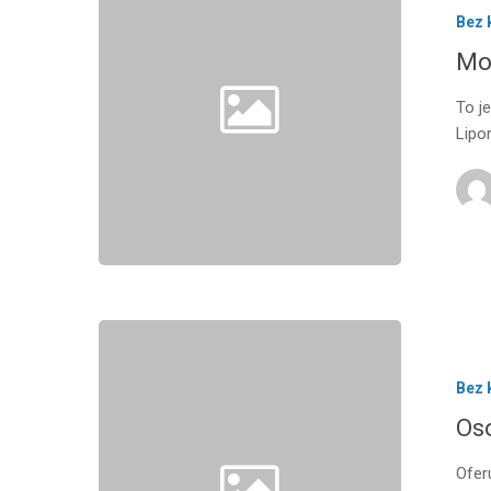
Bez 
Mo
To j
Lipo
Bez 
Os
Ofer