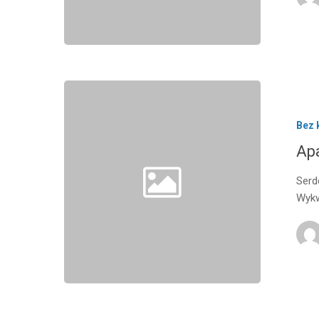
Bez 
Ap
Serd
Wykw