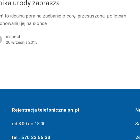
nika urody zaprasza
eń to idealna pora na zadbanie o cerę, przesuszoną po letnim
onowaniu jej na słońce.…
inspect
20 września 2015
Rejestracja telefoniczna pn-pt
N
od 8:00 do 18:00
Sa
tel . 570 33 55 33
2