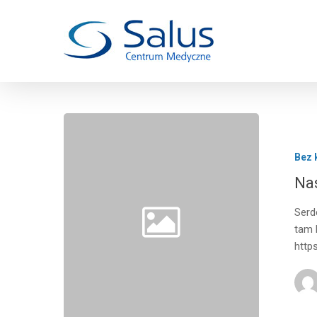
Bez 
Na
Serd
tam 
http