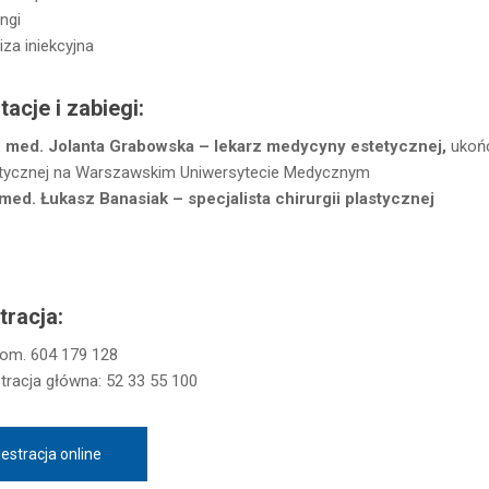
ingi
iza iniekcyjna
tacje i zabiegi:
. med. Jolanta Grabowska – lekarz medycyny estetycznej,
ukoń
tycznej na Warszawskim Uniwersytecie Medycznym
 med. Łukasz Banasiak – specjalista chirurgii plastycznej
tracja:
 kom. 604 179 128
stracja główna: 52 33 55 100
estracja online