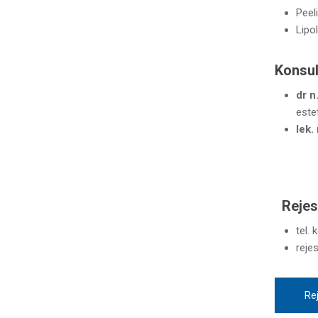
Peel
Lipol
Konsul
dr n
este
lek.
Rejes
tel.
reje
Rej