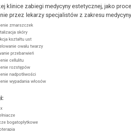
ej klinice zabiegi medycyny estetycznej, jako pro
nie przez lekarzy specjalistów z zakresu medycyny
enie zmarszczek
talizacja skóry
kcja kształtu ust
lowanie owalu twarzy
anie przebarwień
enie cellulitu
enie rozstępów
enie nadpotliwości
enie wypadania włosów
i:
ox
łniacze
ze bogatopłytkowe
terapia