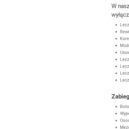
W nasz
wyłącz
Lecz
Rewi
Kore
Mode
Usuw
Lecz
Lecz
Lecz
Lecz
Zabieg
Bot
Wype
Osoc
Mezo