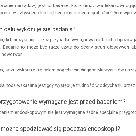
kowanie narządów) jest to badanie, które umożliwia lekarzowi og
y pomocy sztywnego lub giętkiego instrumentu grubości 0.5cm wprow
m celu wykonuje się badania?
ię krtani wykonuje się w przypadku występowania takich objawów jak
a. Badanie to może być także użyte do oceny strun głosowych lub
 nowotwór.
ię uszu wykonuje się celem pogłębienia diagnostyki wycieków uszny
ia nosa wskazana jest gdy występuje trudność w oddychaniu przez
przygotowanie wymagane jest przed badaniem?
daniem endoskopowym nie jest wymagane żadne specjalne przygot
można spodziewać się podczas endoskopii?