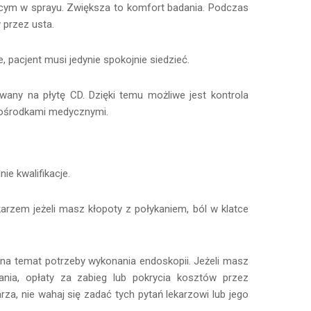
jącym w sprayu. Zwiększa to komfort badania. Podczas
 przez usta.
 pacjent musi jedynie spokojnie siedzieć.
wany na płytę CD. Dzięki temu możliwe jest kontrola
i ośrodkami medycznymi.
e kwalifikacje.
arzem jeżeli masz kłopoty z połykaniem, ból w klatce
m na temat potrzeby wykonania endoskopii. Jeżeli masz
nia, opłaty za zabieg lub pokrycia kosztów przez
za, nie wahaj się zadać tych pytań lekarzowi lub jego