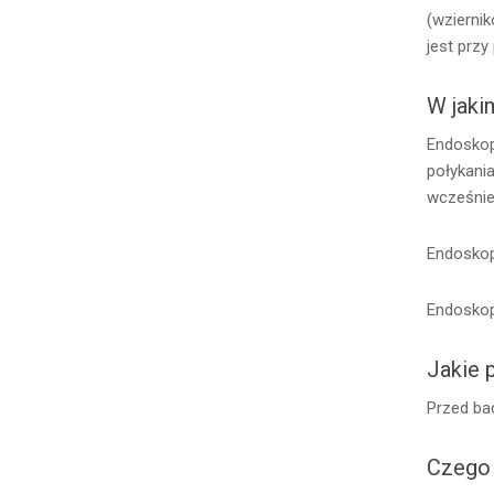
(wzierni
jest prz
W jaki
Endoskop
połykani
wcześnie
Endoskop
Endoskop
Jakie 
Przed ba
Czego 