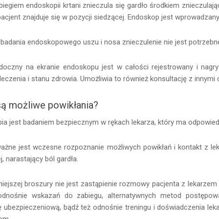
biegiem endoskopii krtani znieczula się gardło środkiem znieczula
acjent znajduje się w pozycji siedzącej. Endoskop jest wprowadzany
badania endoskopowego uszu i nosa znieczulenie nie jest potrzebne,
doczny na ekranie endoskopu jest w całości rejestrowany i nagry
leczenia i stanu zdrowia. Umożliwia to również konsultację z innym
są możliwe powikłania?
ia jest badaniem bezpiecznym w rękach lekarza, który ma odpowiedni
ażne jest wczesne rozpoznanie możliwych powikłań i kontakt z lek
j, narastający ból gardła.
niejszej broszury nie jest zastąpienie rozmowy pacjenta z lekarze
odnośnie wskazań do zabiegu, alternatywnych metod postępowa
 ubezpieczeniową, bądź też odnośnie treningu i doświadczenia lekar